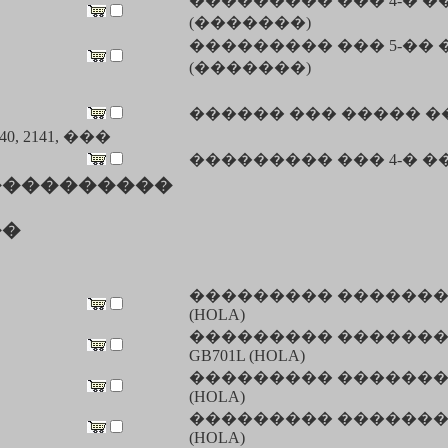
��������� ��� 4-� �
(�������)
��������� ��� 5-�� 
(�������)
������ ��� ����� 
0, 2141, ���
��������� ��� 4-� ��
����������
��
��������� �������.(�
(HOLA)
��������� �������.
GB701L (HOLA)
��������� ������� �
(HOLA)
��������� ������� �
(HOLA)