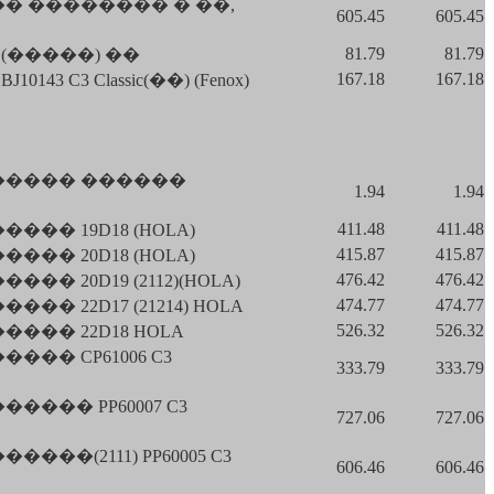
� �������� � ��,
605.45
605.45
81.79
81.79
(�����) ��
167.18
167.18
3 C3 Classic(��) (Fenox)
����� ������
1.94
1.94
411.48
411.48
�� 19D18 (HOLA)
415.87
415.87
�� 20D18 (HOLA)
476.42
476.42
 20D19 (2112)(HOLA)
474.77
474.77
 22D17 (21214) HOLA
526.32
526.32
�� 22D18 HOLA
�� CP61006 C3
333.79
333.79
��� PP60007 C3
727.06
727.06
�(2111) PP60005 C3
606.46
606.46