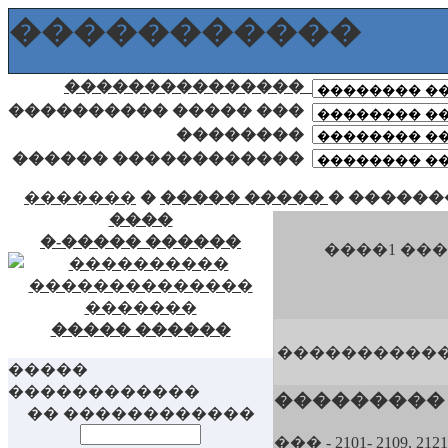
�����������
���������������
���������� ����� ���
��������
������ ������������
�������
�
����� �����
�
������
����
�-����� ������
����1 ����
����� ������
����������
�����
������������
���������
�� ������������
��� - 2101- 2109, 2121