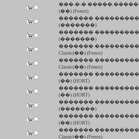
���.�-� �����.������.���
(��) (Fenox)
������� ��������� 
(�������)
������� ��������� 
(�������)
������� ��������� �
Classic(��) (Fenox)
������� ��������� �
Classic(��) (Fenox)
������� ��������� �
(��) (HORT)
������� ��������� �
(��) (HORT)
������� ��������� 
(�������)
������� ��������� �
(��) (HORT)
������� ��������� �
Classic(��) (Fenox)