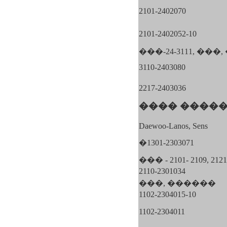
2101-2402070
2101-2402052-10
���-24-3111, ��
3110-2403080
2217-2403036
���� ����
Daewoo-Lanos, Sens
�1301-2303071
��� - 2101- 2109, 2121
2110-2301034
���, ������
1102-2304015-10
1102-2304011