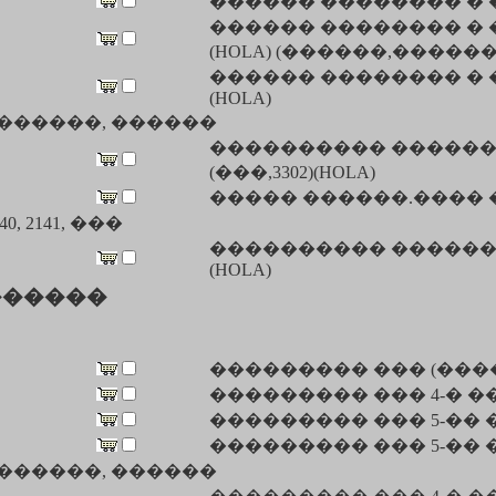
������ �������� � ��.(�
������ �������� � ��
(HOLA) (������,�����
������ �������� � ��.(
(HOLA)
�, ������, ������
���������� ������. �
(���,3302)(HOLA)
����� ������.���� � �
0, 2141, ���
���������� ������. ��
(HOLA)
������
��������� ��� (���
��������� ��� 4-� ��
��������� ��� 5-�� 
��������� ��� 5-�� 
�, ������, ������