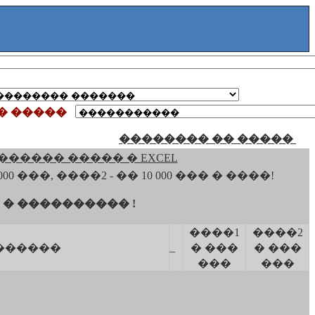
� �����
�������� �� �����
������ ����� � EXCEL
��, ����2 - �� 10 000 ��� � ����!
� ���������� !
����1
����2
_
������
� ���
� ���
���
���