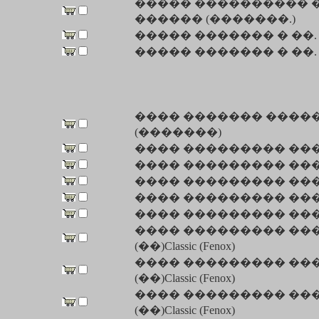
����� ���������� �
������ (�������.)
����� ������� � ��. 
����� ������� � ��. BJ1014
���� ������� ����
(�������)
���� ��������� �����
���� ��������� �����
���� ��������� �������
���� ��������� �������
���� ��������� �����
���� ��������� �����
(��)Classic (Fenox)
���� ��������� �����
(��)Classic (Fenox)
���� ��������� �������
(��)Classic (Fenox)