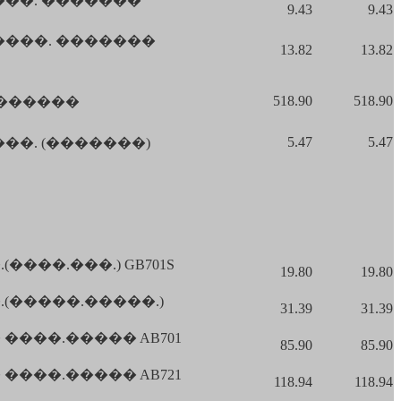
���. �������
9.43
9.43
����. �������
13.82
13.82
518.90
518.90
�������
5.47
5.47
��. (�������)
���.���.) GB701S
19.80
19.80
(�����.�����.)
31.39
31.39
���.����� AB701
85.90
85.90
���.����� AB721
118.94
118.94