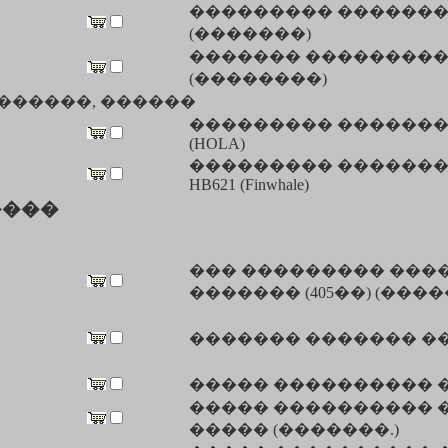
��������� �������
(�������)
������� ���������
(��������)
�, ������, ������
��������� ������� �
(HOLA)
��������� �������
HB621 (Finwhale)
����
��� ��������� ���
������� (405��) (���
������� ������� ��
����� ���������� �
����� ���������� �
����� (�������.)