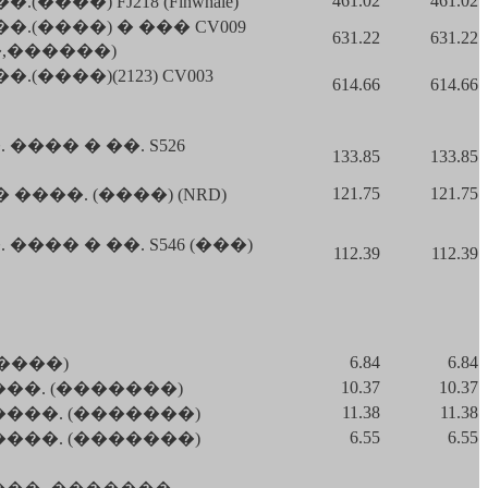
461.02
461.02
���) FJ218 (Finwhale)
.(����) � ��� CV009
631.22
631.22
�,������)
����)(2123) CV003
614.66
614.66
��� � ��. S526
133.85
133.85
121.75
121.75
���. (����) (NRD)
�� � ��. S546 (���)
112.39
112.39
6.84
6.84
����)
10.37
10.37
��. (�������)
11.38
11.38
����. (�������)
6.55
6.55
����. (�������)