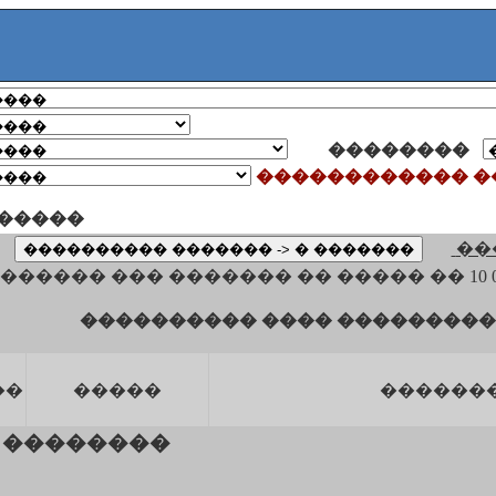
��������
������������ �
�����
��
����� ��� ������� �� ����� �� 10 000 �
���������� ���� ��������� 
��
�����
������
 ��������