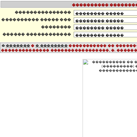
���������� ��������
���������������
���������� ����� ���
��������
������ ������������
�������
�
� ��������
�
���������� �� ������
�������������� �����������������, �. ������ 