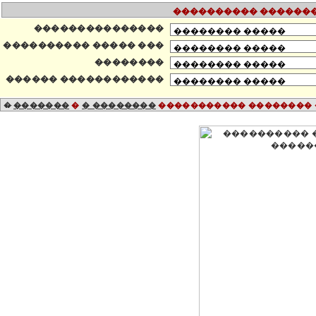
���������� ��������
���������������
���������� ����� ���
��������
������ ������������
�������
�
� ��������
�
���������� �������� �