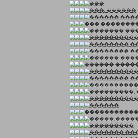
���
���, ������
������ ���
��� �������
������� �������
����������
�������� ��
�������� �
������ ����
������ ����
���������
�������� �
����������
���������, 
���������
������
�����������
�����,����
���������
������� ��