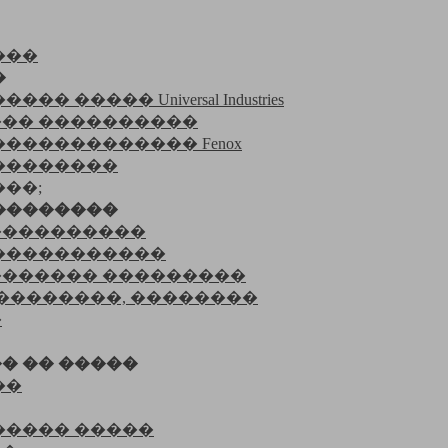
���
�
 ����� Universal Industries
�� ����������
������������ Fenox
��������
��;
��������
����������
�����������
������ ���������
��������, ��������
�
� �� �����
��
����� �����