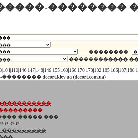
�����-�������� 
��������
������������ �
103|104|110|146|147|148|149|155|160|166|170|173|182|185|186|187|188
�� decort.kiev.ua (decort.com.ua)
�����������
����������
���� ����� ���
203,3302
 ���������
���