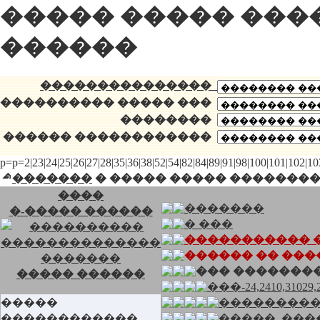
����� ����� ���
������
���������������
���������� ����� ���
��������
������ ������������
p=p=2|23|24|25|26|27|28|35|36|38|52|54|82|84|89|91|98|100|101|102|
�������
�
����� ����� ��������-������
����
�������
�-����� ������
� ���
����������� 
������ �� ��
��� �������
����� ������
���-24,2410,31029,2
�����
���������
������������
�����, ���