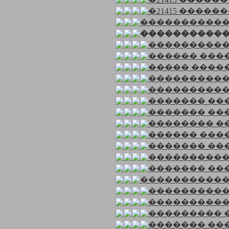
�21415 ��������
�����������
������������ 
�����������
������ �����
����� ������
������������
�����������
������� ����
������� ����
�������� ���
������ �����
������� ����
�����������
������� ��
������������
����������
�����������
��������� �
������� ���