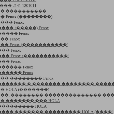
� 2141-1201011
� ����������
Fenox (��������)
�� Fenox
�� (�����) Fenox
��� Fenox
 Fenox
� Fenox (�����������)
� Fenox
� Fenox (�����������)
� Fenox
���� Fenox
���� Fenox
� �������� Fenox
������� � ������� �������� ����
 HOLA (�������)
��, �������� �������������� ����
 ������� ��� HOLA
�������� HOLA
��� ������� ��������� HOLA (����)