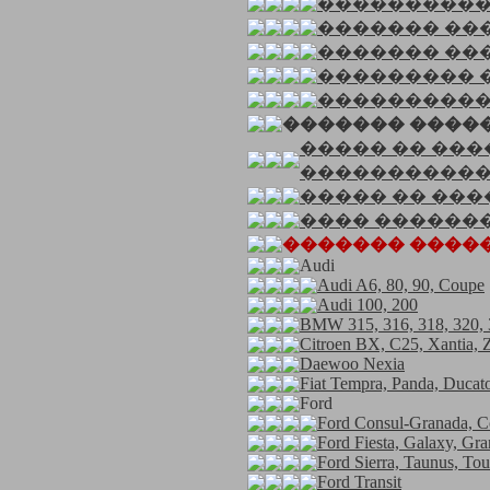
���������
������� ��
������� ��
��������� 
����������
������� ����
����� �� ��
����������
����� �� �����
���� ������
������� �������
Audi
Audi A6, 80, 90, Coupe
Audi 100, 200
BMW 315, 316, 318, 320, 3
Citroen BX, C25, Xantia,
Daewoo Nexia
Fiat Tempra, Panda, Ducat
Ford
Ford Consul-Granada, Co
Ford Fiesta, Galaxy, Gr
Ford Sierra, Taunus, To
Ford Transit