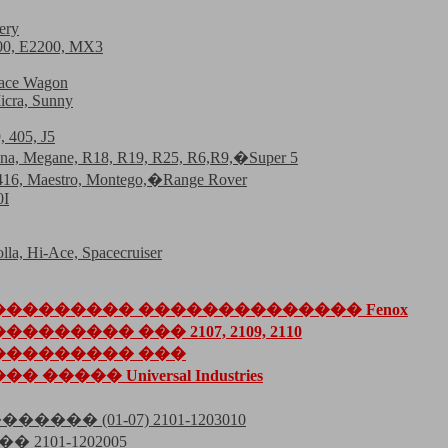
ery
000, E2200, MX3
Space Wagon
icra, Sunny
, 405, J5
guna, Megane, R18, R19, R25, R6,R9,�Super 5
, 416, Maestro, Montego,�Range Rover
0I
olla, Hi-Ace, Spacecruiser
�������� �������������� Fenox
����� ��� 2107, 2109, 2110
��������� ���
���� Universal Industries
���� (01-07) 2101-1203010
 2101-1202005