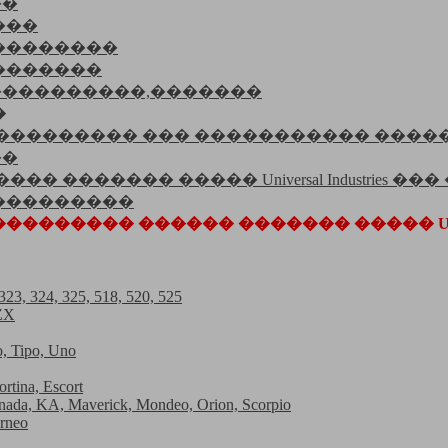
��
���
��������
�������
���������,�������
�
���������� ��� ����������� ����
��
�� ������� ����� Universal Industries �
���������
������ ������ ������� ����� Universa
23, 324, 325, 518, 520, 525
 ZX
o, Tipo, Uno
rtina, Escort
anada, KA, Maverick, Mondeo, Orion, Scorpio
urneo