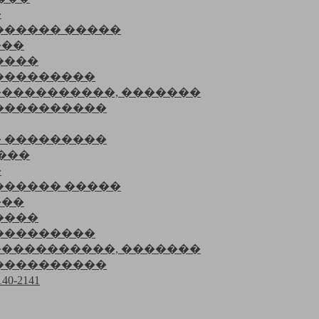
�
������ �����
���
����
���������
����������, �������
����������
 ���������
���
�
������ �����
���
����
���������
����������, �������
����������
0-2141