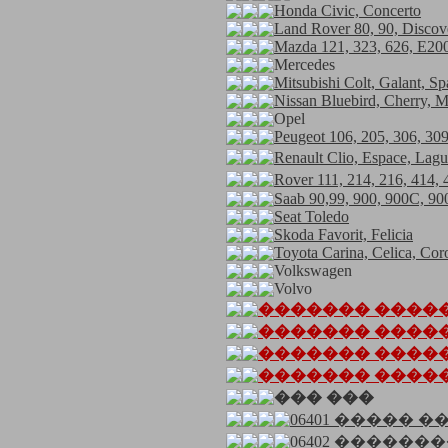
Honda Civic, Concerto
Land Rover 80, 90, Discov
Mazda 121, 323, 626, E2
Mercedes
Mitsubishi Colt, Galant, 
Nissan Bluebird, Cherry, M
Opel
Peugeot 106, 205, 306, 309
Renault Clio, Espace, La
Rover 111, 214, 216, 414
Saab 90,99, 900, 900C, 90
Seat Toledo
Skoda Favorit, Felicia
Toyota Carina, Celica, Cor
Volkswagen
Volvo
������� �����
������� ��������
������� ����
������� ������� �
��� ���
06401 ����� ����
06402 ���������