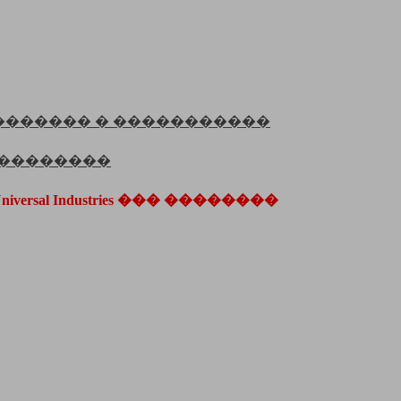
������� � �����������
�� ��������
l Industries ��� ��������