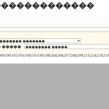
�������������
� �����
|189|190|191|193|194|195|196|198|204|206|207|208|209|213|214|218|21