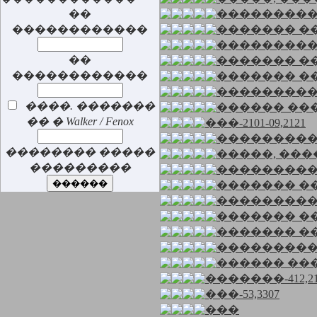
��
��������
������������
������� �
��������
��
������� �
������������
������� �
���������
����. �������
������ ��
�� � Walker / Fenox
���-2101-09,2121
���������
�������� �����
�����, ���
���������
��������
������� �
��������
������� �
������� �
���������
������ ��
�������-412,214
���-53,3307
���